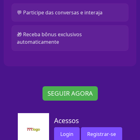
💬 Participe das conversas e interaja
🎁 Receba bônus exclusivos
automaticamente
SEGUIR AGORA
Acessos
Login
Registrar-se