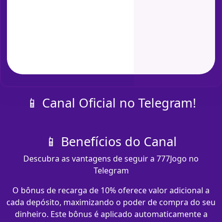
📱 Canal Oficial no Telegram!
📱 Benefícios do Canal
Descubra as vantagens de seguir a 777Jogo no
Telegram
O bônus de recarga de 10% oferece valor adicional a
cada depósito, maximizando o poder de compra do seu
dinheiro. Este bônus é aplicado automaticamente a