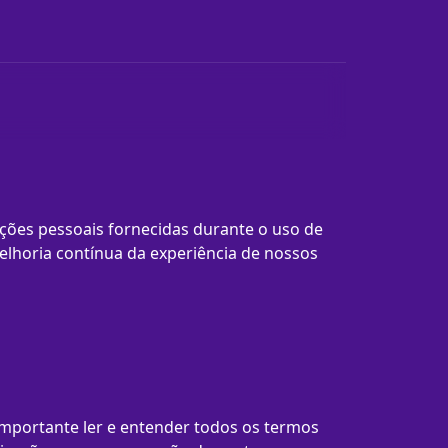
ções pessoais fornecidas durante o uso de
elhoria contínua da experiência de nossos
mportante ler e entender todos os termos