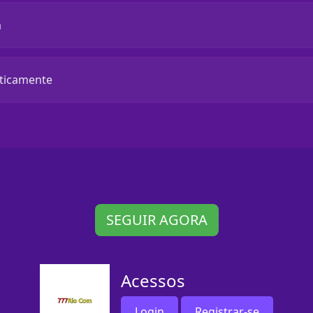
a
aticamente
SEGUIR AGORA
Acessos
Login
Registrar-se