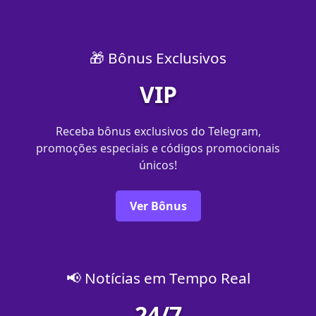
🎁 Bônus Exclusivos
VIP
Receba bônus exclusivos do Telegram,
promoções especiais e códigos promocionais
únicos!
Ver Bônus
📢 Notícias em Tempo Real
24/7