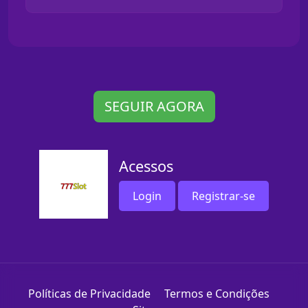
SEGUIR AGORA
Acessos
Login
Registrar-se
Políticas de Privacidade
Termos e Condições