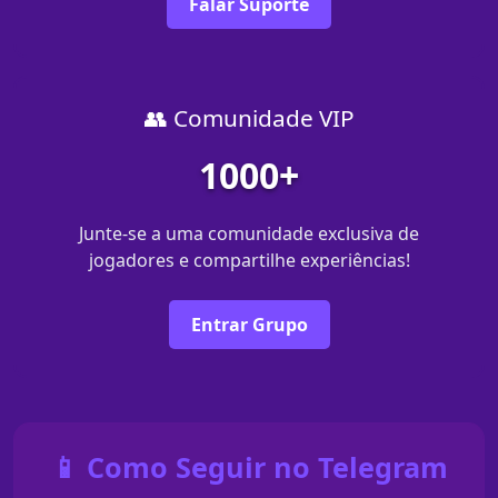
Falar Suporte
👥 Comunidade VIP
1000+
Junte-se a uma comunidade exclusiva de
jogadores e compartilhe experiências!
Entrar Grupo
📱 Como Seguir no Telegram