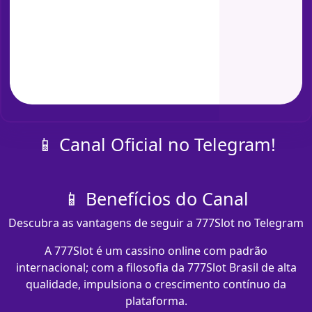
📱 Canal Oficial no Telegram!
📱 Benefícios do Canal
Descubra as vantagens de seguir a 777Slot no Telegram
A 777Slot é um cassino online com padrão
internacional; com a filosofia da 777Slot Brasil de alta
qualidade, impulsiona o crescimento contínuo da
plataforma.