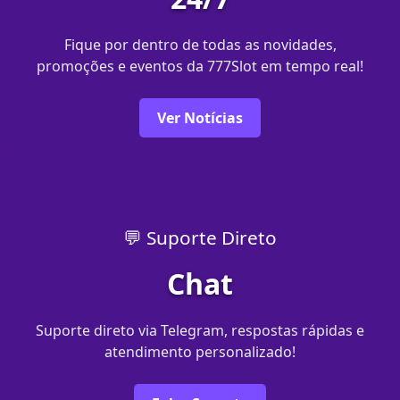
Fique por dentro de todas as novidades,
promoções e eventos da 777Slot em tempo real!
Ver Notícias
💬 Suporte Direto
Chat
Suporte direto via Telegram, respostas rápidas e
atendimento personalizado!