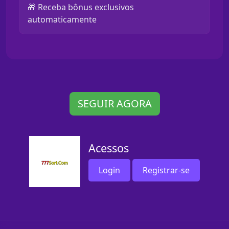
🎁 Receba bônus exclusivos
automaticamente
SEGUIR AGORA
Acessos
Login
Registrar-se