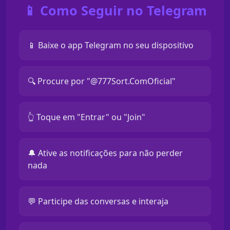
📱 Como Seguir no Telegram
📱 Baixe o app Telegram no seu dispositivo
🔍 Procure por "@777Sort.ComOficial"
👆 Toque em "Entrar" ou "Join"
🔔 Ative as notificações para não perder
nada
💬 Participe das conversas e interaja