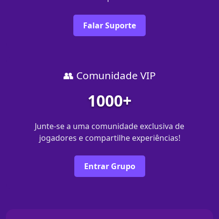
Falar Suporte
👥 Comunidade VIP
1000+
Junte-se a uma comunidade exclusiva de
jogadores e compartilhe experiências!
Entrar Grupo