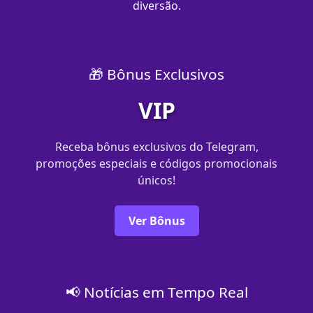
diversão.
🎁 Bônus Exclusivos
VIP
Receba bônus exclusivos do Telegram,
promoções especiais e códigos promocionais
únicos!
Ver Bônus
📢 Notícias em Tempo Real