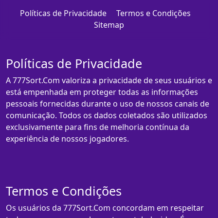
Políticas de Privacidade
Termos e Condições
Sitemap
Políticas de Privacidade
A 777Sort.Com valoriza a privacidade de seus usuários e
está empenhada em proteger todas as informações
pessoais fornecidas durante o uso de nossos canais de
comunicação. Todos os dados coletados são utilizados
exclusivamente para fins de melhoria contínua da
experiência de nossos jogadores.
Termos e Condições
Os usuários da 777Sort.Com concordam em respeitar