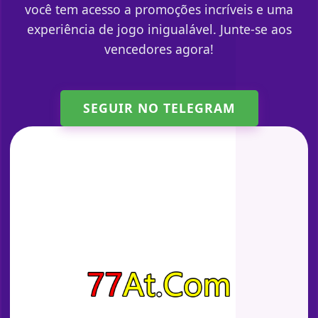
você tem acesso a promoções incríveis e uma
experiência de jogo inigualável. Junte-se aos
vencedores agora!
SEGUIR NO TELEGRAM