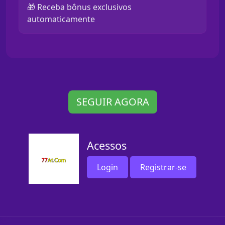
🎁 Receba bônus exclusivos
automaticamente
SEGUIR AGORA
Acessos
Login
Registrar-se