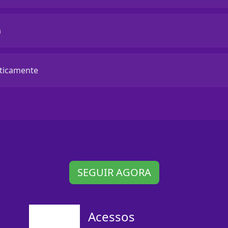
a
aticamente
SEGUIR AGORA
Acessos