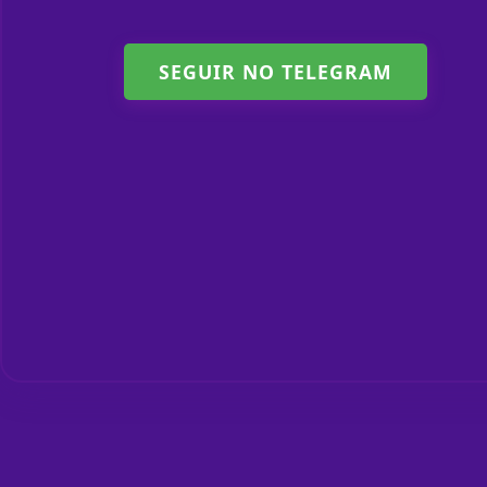
SEGUIR NO TELEGRAM