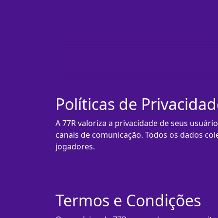
Políticas de Privacida
A 77R valoriza a privacidade de seus usuár
canais de comunicação. Todos os dados cole
jogadores.
Termos e Condições