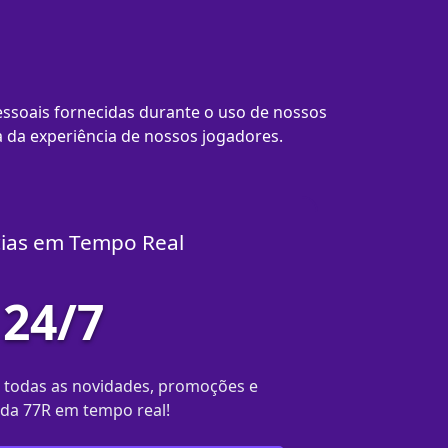
essoais fornecidas durante o uso de nossos
a da experiência de nossos jogadores.
cias em Tempo Real
24/7
e todas as novidades, promoções e
 da 77R em tempo real!