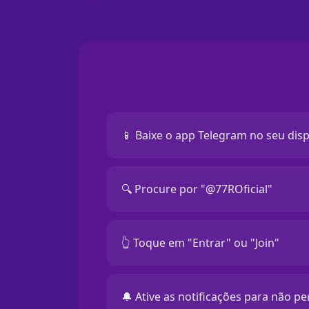
📱 Baixe o app Telegram no seu disp
🔍 Procure por "@77ROficial"
👆 Toque em "Entrar" ou "Join"
🔔 Ative as notificações para não p