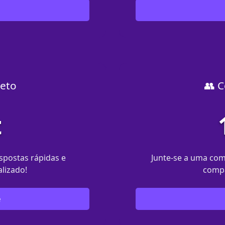
reto
👥 
t
espostas rápidas e
Junte-se a uma com
lizado!
compa
e