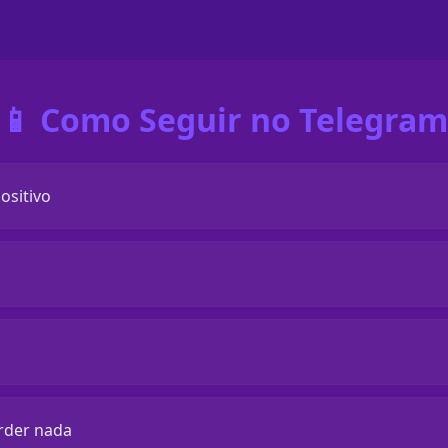
📱 Como Seguir no Telegram
ositivo
erder nada