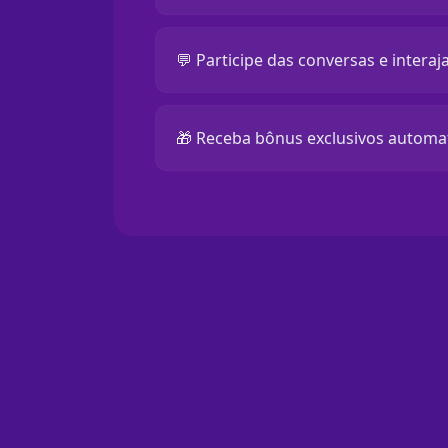
💬 Participe das conversas e interaj
🎁 Receba bônus exclusivos autom