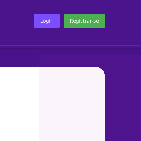
Login
Registrar-se