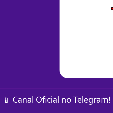
📱 Canal Oficial no Telegram!