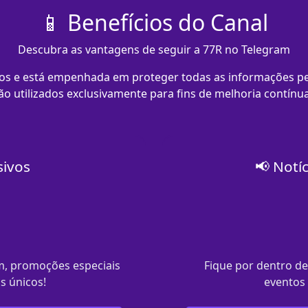
📱 Benefícios do Canal
Descubra as vantagens de seguir a 77R no Telegram
rios e está empenhada em proteger todas as informações p
ão utilizados exclusivamente para fins de melhoria contínu
sivos
📢 Notí
m, promoções especiais
Fique por dentro d
s únicos!
eventos