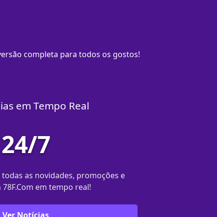
versão completa para todos os gostos!
cias em Tempo Real
24/7
e todas as novidades, promoções e
a 78F.Com em tempo real!
Ver Notícias