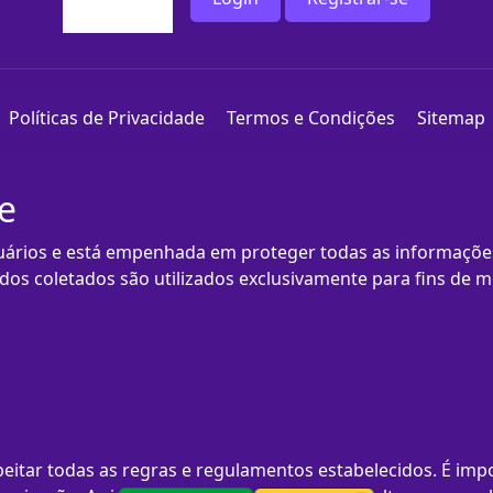
Políticas de Privacidade
Termos e Condições
Sitemap
de
suários e está empenhada em proteger todas as informaçõe
os coletados são utilizados exclusivamente para fins de m
itar todas as regras e regulamentos estabelecidos. É impo