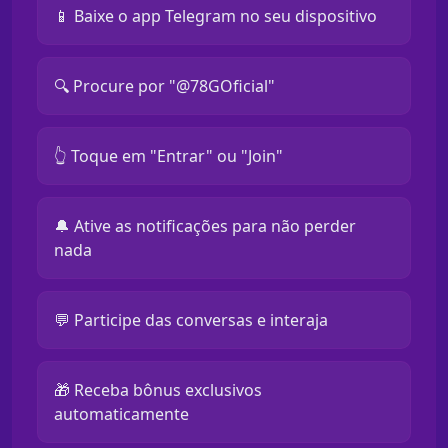
📱 Baixe o app Telegram no seu dispositivo
🔍 Procure por "@78GOficial"
👆 Toque em "Entrar" ou "Join"
🔔 Ative as notificações para não perder
nada
💬 Participe das conversas e interaja
🎁 Receba bônus exclusivos
automaticamente