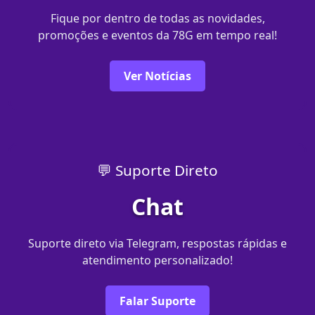
Fique por dentro de todas as novidades,
promoções e eventos da 78G em tempo real!
Ver Notícias
💬 Suporte Direto
Chat
Suporte direto via Telegram, respostas rápidas e
atendimento personalizado!
Falar Suporte