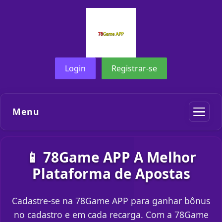
Login
Registrar-se
Menu
📱 78Game APP A Melhor
Plataforma de Apostas
Cadastre-se na 78Game APP para ganhar bônus
no cadastro e em cada recarga. Com a 78Game