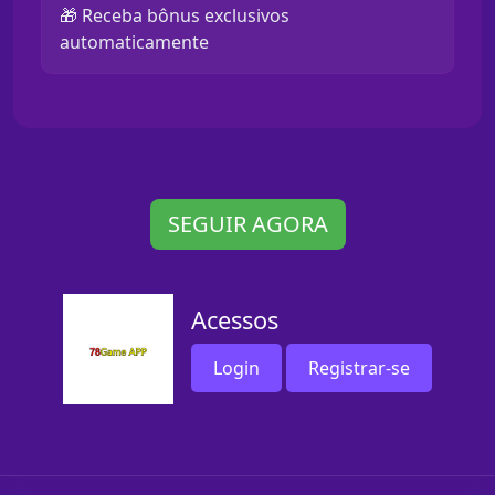
🎁 Receba bônus exclusivos
automaticamente
SEGUIR AGORA
Acessos
Login
Registrar-se