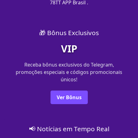
78TT APP Brasil .
🎁 Bônus Exclusivos
VIP
Receba bônus exclusivos do Telegram,
promoções especiais e códigos promocionais
únicos!
Ver Bônus
📢 Notícias em Tempo Real