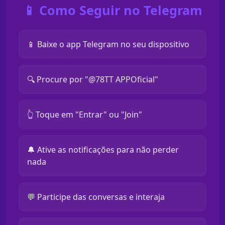
📱 Como Seguir no Telegram
📱 Baixe o app Telegram no seu dispositivo
🔍 Procure por "@78TT APPOficial"
👆 Toque em "Entrar" ou "Join"
🔔 Ative as notificações para não perder
nada
💬 Participe das conversas e interaja