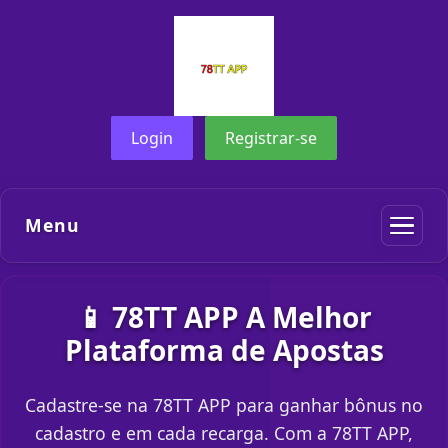
Login
Registrar-se
Menu
📱 78TT APP A Melhor
Plataforma de Apostas
Cadastre-se na 78TT APP para ganhar bônus no
cadastro e em cada recarga. Com a 78TT APP,