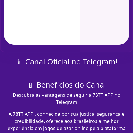
📱 Canal Oficial no Telegram!
📱 Benefícios do Canal
Descubra as vantagens de seguir a 78TT APP no
Telegram
A 78TT APP , conhecida por sua justiça, segurança e
credibilidade, oferece aos brasileiros a melhor
experiência em jogos de azar online pela plataforma