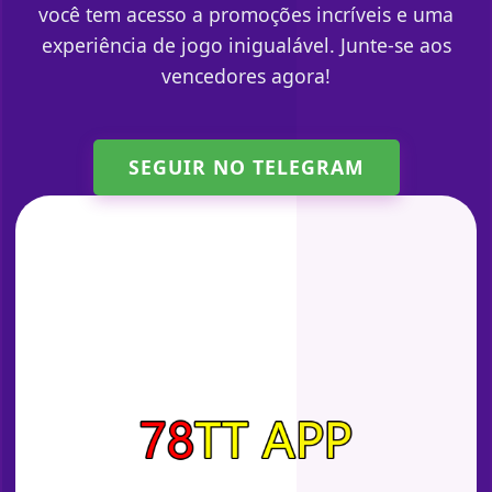
você tem acesso a promoções incríveis e uma
experiência de jogo inigualável. Junte-se aos
vencedores agora!
SEGUIR NO TELEGRAM