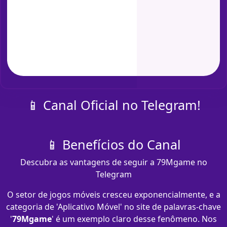
📱 Canal Oficial no Telegram!
📱 Benefícios do Canal
Descubra as vantagens de seguir a 79Mgame no
Telegram
O setor de jogos móveis cresceu exponencialmente, e a
categoria de 'Aplicativo Móvel' no site de palavras-chave
'
79Mgame
' é um exemplo claro desse fenômeno. Nos