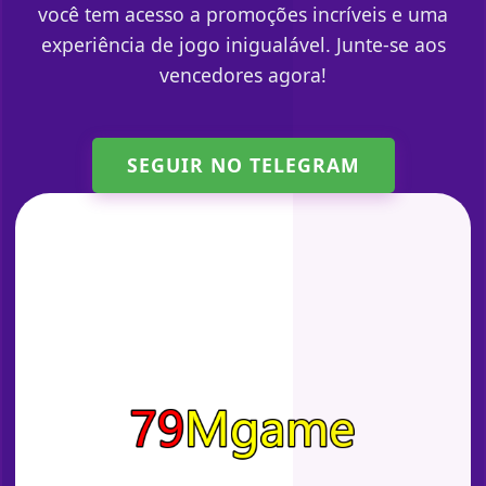
você tem acesso a promoções incríveis e uma
experiência de jogo inigualável. Junte-se aos
vencedores agora!
SEGUIR NO TELEGRAM