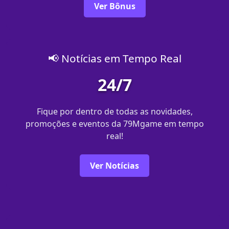
Ver Bônus
📢 Notícias em Tempo Real
24/7
Fique por dentro de todas as novidades,
promoções e eventos da 79Mgame em tempo
real!
Ver Notícias