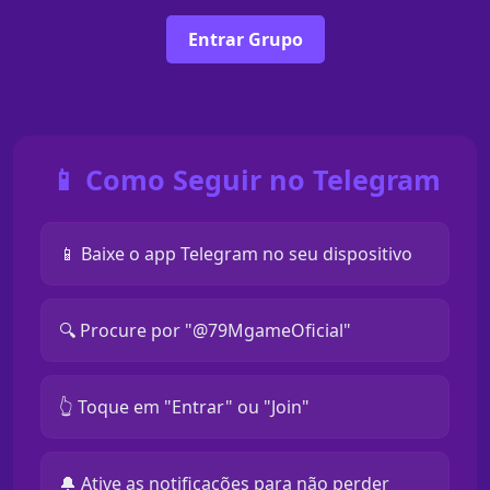
Entrar Grupo
📱 Como Seguir no Telegram
📱 Baixe o app Telegram no seu dispositivo
🔍 Procure por "@79MgameOficial"
👆 Toque em "Entrar" ou "Join"
🔔 Ative as notificações para não perder