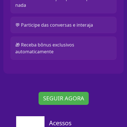
nada
💬 Participe das conversas e interaja
🎁 Receba bônus exclusivos
automaticamente
SEGUIR AGORA
Acessos