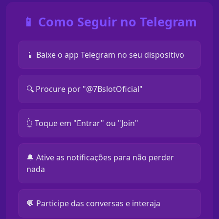
📱 Como Seguir no Telegram
📱 Baixe o app Telegram no seu dispositivo
🔍 Procure por "@7BslotOficial"
👆 Toque em "Entrar" ou "Join"
🔔 Ative as notificações para não perder
nada
💬 Participe das conversas e interaja