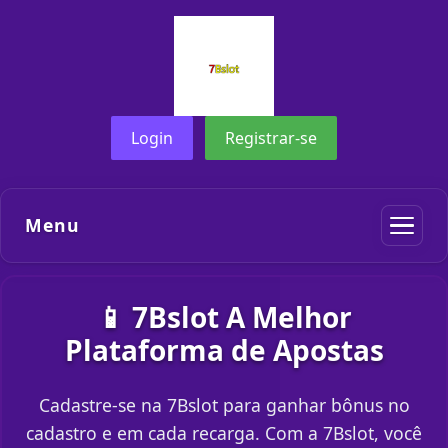
Login
Registrar-se
Menu
📱 7Bslot A Melhor
Plataforma de Apostas
Cadastre-se na 7Bslot para ganhar bônus no
cadastro e em cada recarga. Com a 7Bslot, você