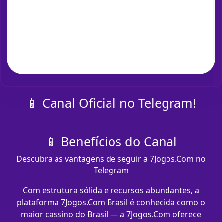
📱 Canal Oficial no Telegram!
📱 Benefícios do Canal
Descubra as vantagens de seguir a 7Jogos.Com no
Telegram
Com estrutura sólida e recursos abundantes, a
plataforma 7Jogos.Com Brasil é conhecida como o
maior cassino do Brasil — a 7Jogos.Com oferece