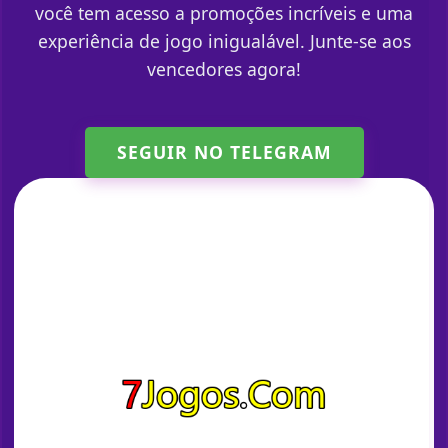
você tem acesso a promoções incríveis e uma
experiência de jogo inigualável. Junte-se aos
vencedores agora!
SEGUIR NO TELEGRAM