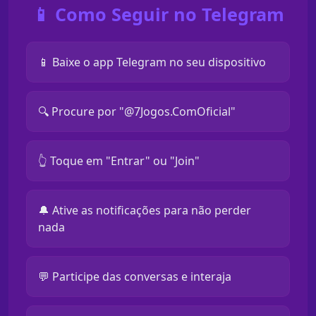
📱 Como Seguir no Telegram
📱 Baixe o app Telegram no seu dispositivo
🔍 Procure por "@7Jogos.ComOficial"
👆 Toque em "Entrar" ou "Join"
🔔 Ative as notificações para não perder
nada
💬 Participe das conversas e interaja