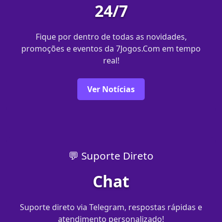
24/7
Fique por dentro de todas as novidades,
promoções e eventos da 7Jogos.Com em tempo
real!
Ver Notícias
💬 Suporte Direto
Chat
Suporte direto via Telegram, respostas rápidas e
atendimento personalizado!