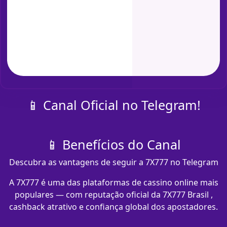
📱 Canal Oficial no Telegram!
📱 Benefícios do Canal
Descubra as vantagens de seguir a 7X777 no Telegram
A 7X777 é uma das plataformas de cassino online mais
populares — com reputação oficial da 7X777 Brasil ,
cashback atrativo e confiança global dos apostadores.